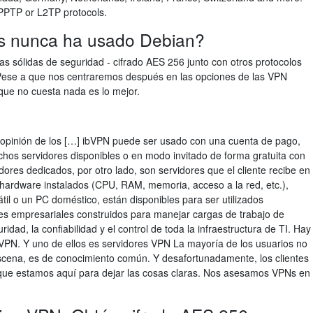
PTP or L2TP protocols.
ds nunca ha usado Debian?
 sólidas de seguridad - cifrado AES 256 junto con otros protocolos
Pese a que nos centraremos después en las opciones de las VPN
 que no cuesta nada es lo mejor.
 opinión de los […] ibVPN puede ser usado con una cuenta de pago,
muchos servidores disponibles o en modo invitado de forma gratuita con
ores dedicados, por otro lado, son servidores que el cliente recibe en
hardware instalados (CPU, RAM, memoria, acceso a la red, etc.),
il o un PC doméstico, están disponibles para ser utilizados
es empresariales construidos para manejar cargas de trabajo de
idad, la confiabilidad y el control de toda la infraestructura de TI. Hay
VPN. Y uno de ellos es servidores VPN La mayoría de los usuarios no
 escena, es de conocimiento común. Y desafortunadamente, los clientes
que estamos aquí para dejar las cosas claras. Nos asesamos VPNs en