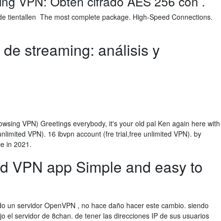
ing VPN: Obtén cifrado AES 256 con .
p de tientallen The most complete package. High-Speed Connections.
de streaming: análisis y
rowsing VPN) Greetings everybody, it's your old pal Ken again here with
unlimited VPN). 16 ibvpn account (fre trial,free unlimited VPN). by
e in 2021.
ed VPN app Simple and easy to
ndo un servidor OpenVPN , no hace daño hacer este cambio. siendo
jo el servidor de 8chan. de tener las direcciones IP de sus usuarios