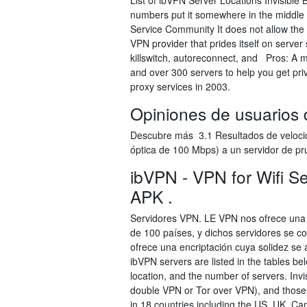
List of ibVPN Server Locations Invisible
numbers put it somewhere in the middle
Service Community It does not allow the 
VPN provider that prides itself on server
killswitch, autoreconnect, and Pros: A mu
and over 300 servers to help you get priv
proxy services in 2003.
Opiniones de usuarios
Descubre más 3.1 Resultados de velocida
óptica de 100 Mbps) a un servidor de p
ibVPN - VPN for Wifi Se
APK .
Servidores VPN. LE VPN nos ofrece una 
de 100 países, y dichos servidores se 
ofrece una encriptación cuya solidez se a
ibVPN servers are listed in the tables b
location, and the number of servers. Invi
double VPN or Tor over VPN), and those
in 18 countries including the US, UK, C