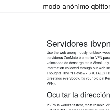
modo anónimo qbittorr
Servidores ibvp
Use the web anonymously, unblock websi
servidores ZenMate é o mellor VPN para 
velocidade de descarga máis Absolutely. 
information collected through our web si
Thoughts, ibVPN Review - BRUTALLY HON
Greetings everybody, it's your old pal Ke
VPN).
Ocultar la dirección
ibVPN is world's fastest, most reliable 