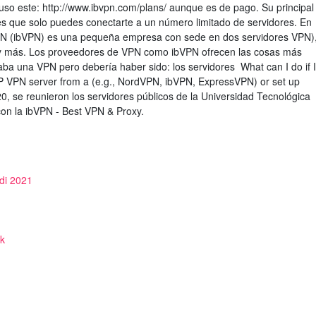
 uso este: http://www.ibvpn.com/plans/ aunque es de pago. Su principal
es que solo puedes conectarte a un número limitado de servidores. En
VPN (ibVPN) es una pequeña empresa con sede en dos servidores VPN)
y más. Los proveedores de VPN como ibVPN ofrecen las cosas más
zaba una VPN pero debería haber sido: los servidores What can I do if I
TP VPN server from a (e.g., NordVPN, ibVPN, ExpressVPN) or set up
, se reunieron los servidores públicos de la Universidad Tecnológica
, con la ibVPN - Best VPN & Proxy.
di 2021
lk