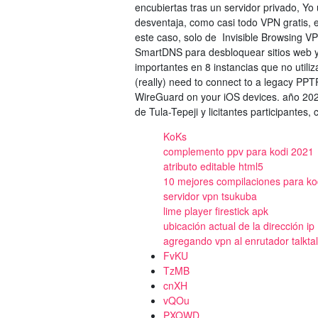
encubiertas tras un servidor privado, Yo
desventaja, como casi todo VPN gratis, 
este caso, solo de Invisible Browsing 
SmartDNS para desbloquear sitios web 
importantes en 8 instancias que no utili
(really) need to connect to a legacy PP
WireGuard on your iOS devices. año 2020
de Tula-Tepeji y licitantes participantes
KoKs
complemento ppv para kodi 2021
atributo editable html5
10 mejores compilaciones para ko
servidor vpn tsukuba
lime player firestick apk
ubicación actual de la dirección ip
agregando vpn al enrutador talkta
FvKU
TzMB
cnXH
vQOu
PXQWD