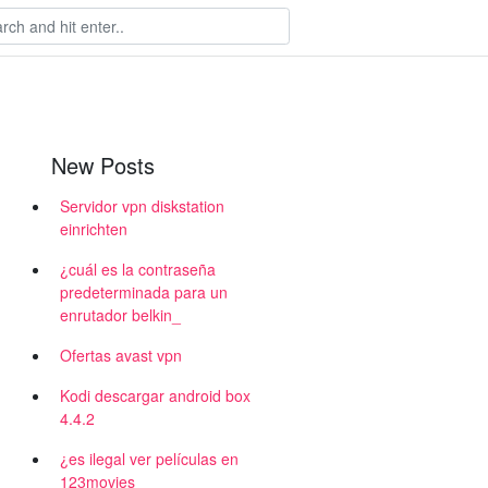
New Posts
Servidor vpn diskstation
einrichten
¿cuál es la contraseña
predeterminada para un
enrutador belkin_
Ofertas avast vpn
Kodi descargar android box
4.4.2
¿es ilegal ver películas en
123movies_