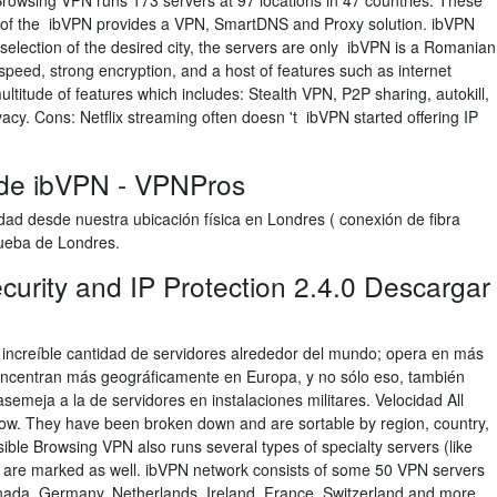
 Browsing VPN runs 173 servers at 97 locations in 47 countries. These
 of the ibVPN provides a VPN, SmartDNS and Proxy solution. ibVPN
selection of the desired city, the servers are only ibVPN is a Romanian
 speed, strong encryption, and a host of features such as internet
ltitude of features which includes: Stealth VPN, P2P sharing, autokill,
acy. Cons: Netflix streaming often doesn 't ibVPN started offering IP
 de ibVPN - VPNPros
d desde nuestra ubicación física en Londres ( conexión de fibra
rueba de Londres.
curity and IP Protection 2.4.0 Descargar
increíble cantidad de servidores alrededor del mundo; opera en más
concentran más geográficamente en Europa, y no sólo eso, también
semeja a la de servidores en instalaciones militares. Velocidad All
elow. They have been broken down and are sortable by region, country,
sible Browsing VPN also runs several types of specialty servers (like
 are marked as well. ibVPN network consists of some 50 VPN servers
anada, Germany, Netherlands, Ireland, France, Switzerland and more.