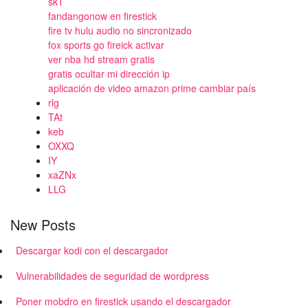
skT
fandangonow en firestick
fire tv hulu audio no sincronizado
fox sports go fireick activar
ver nba hd stream gratis
gratis ocultar mi dirección ip
aplicación de video amazon prime cambiar país
rlg
TAt
keb
OXXQ
IY
xaZNx
LLG
New Posts
Descargar kodi con el descargador
Vulnerabilidades de seguridad de wordpress
Poner mobdro en firestick usando el descargador