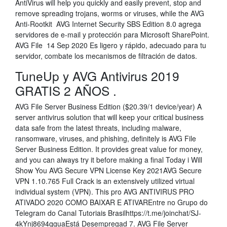
AntiVirus will help you quickly and easily prevent, stop and
remove spreading trojans, worms or viruses, while the AVG
Anti-Rootkit AVG Internet Security SBS Edition 8.0 agrega
servidores de e-mail y protección para Microsoft SharePoint.
AVG File 14 Sep 2020 Es ligero y rápido, adecuado para tu
servidor, combate los mecanismos de filtración de datos.
TuneUp y AVG Antivirus 2019
GRATIS 2 AÑOS .
AVG File Server Business Edition ($20.39/1 device/year) A
server antivirus solution that will keep your critical business
data safe from the latest threats, including malware,
ransomware, viruses, and phishing, definitely is AVG File
Server Business Edition. It provides great value for money,
and you can always try it before making a final Today i Will
Show You AVG Secure VPN License Key 2021AVG Secure
VPN 1.10.765 Full Crack is an extensively utilized virtual
individual system (VPN). This pro AVG ANTIVIRUS PRO
ATIVADO 2020 COMO BAIXAR E ATIVAREntre no Grupo do
Telegram do Canal Tutoriais Brasilhttps://t.me/joinchat/SJ-
4kYnj8694qguaEstá Desempregad 7. AVG File Server