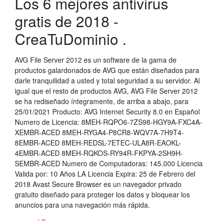
Los 6 mejores antivirus
gratis de 2018 -
CreaTuDominio .
AVG File Server 2012 es un software de la gama de
productos galardonados de AVG que están diseñados para
darle tranquilidad a usted y total seguridad a su servidor. Al
igual que el resto de productos AVG, AVG File Server 2012
se ha rediseñado íntegramente, de arriba a abajo, para
25/01/2021 Producto: AVG Internet Security 8.0 en Español
Numero de Licencia: 8MEH-RQPO6-7ZS98-HGY9A-FXC4A-
XEMBR-ACED 8MEH-RYGA4-P8CR8-WQV7A-7H9T4-
8EMBR-ACED 8MEH-REDSL-7ETEC-ULA8R-EAOKL-
4EMBR-ACED 8MEH-RQKOS-RY94R-FKPYA-2SH9H-
SEMBR-ACED Numero de Computadoras: 145.000 Licencia
Valida por: 10 Años LA Licencia Expira: 25 de Febrero del
2018 Avast Secure Browser es un navegador privado
gratuito diseñado para proteger los datos y bloquear los
anuncios para una navegación más rápida.