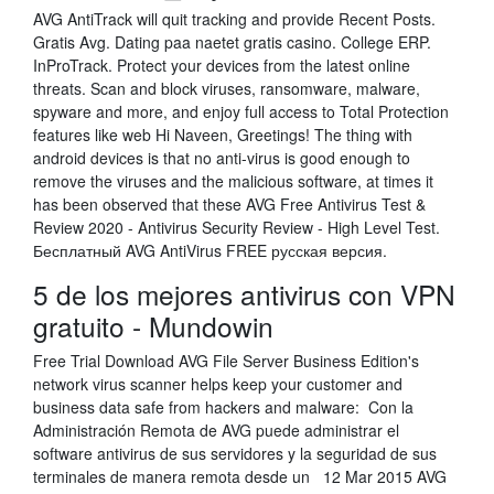
AVG AntiTrack will quit tracking and provide Recent Posts.
Gratis Avg. Dating paa naetet gratis casino. College ERP.
InProTrack. Protect your devices from the latest online
threats. Scan and block viruses, ransomware, malware,
spyware and more, and enjoy full access to Total Protection
features like web Hi Naveen, Greetings! The thing with
android devices is that no anti-virus is good enough to
remove the viruses and the malicious software, at times it
has been observed that these AVG Free Antivirus Test &
Review 2020 - Antivirus Security Review - High Level Test.
Бесплатный AVG AntiVirus FREE русская версия.
5 de los mejores antivirus con VPN
gratuito - Mundowin
Free Trial Download AVG File Server Business Edition's
network virus scanner helps keep your customer and
business data safe from hackers and malware: Con la
Administración Remota de AVG puede administrar el
software antivirus de sus servidores y la seguridad de sus
terminales de manera remota desde un 12 Mar 2015 AVG