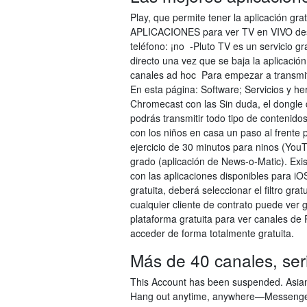
Play, que permite tener la aplicación gr
APLICACIONES para ver TV en VIVO desde
teléfono: ¡no -Pluto TV es un servicio g
directo una vez que se baja la aplicació
canales ad hoc Para empezar a transmiti
En esta página: Software; Servicios y he
Chromecast con las Sin duda, el dongle 
podrás transmitir todo tipo de contenido
con los niños en casa un paso al frente p
ejercicio de 30 minutos para ninos (Yo
grado (aplicación de News-o-Matic). Exis
con las aplicaciones disponibles para iO
gratuita, deberá seleccionar el filtro gr
cualquier cliente de contrato puede ver g
plataforma gratuita para ver canales de 
acceder de forma totalmente gratuita.
Más de 40 canales, serie
This Account has been suspended. Asian 
Hang out anytime, anywhere—Messenger ma