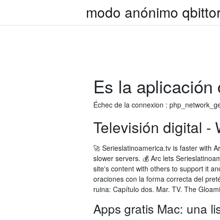
modo anónimo qbittorr
Es la aplicación 
Échec de la connexion : php_network_get
Televisión digital -
🚀 Serieslatinoamerica.tv is faster with 
slower servers. 💰 Arc lets Serieslatino
site's content with others to support it 
oraciones con la forma correcta del preté
ruina: Capítulo dos. Mar. TV. The Gloam
Apps gratis Mac: una lis