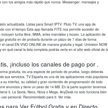
o con tus amigos más rápido que nunca. Messenger: mensajes y
sión actualizada. Listas para Smart IPTV Pluto TV, una app de
ndo con el tiempo Esta app llamada FITE nos permite acceder de
 incluyen lucha libre, MMA, artes marciales y boxeo. La aplicación de
rga gratuita en de probarla durante un plazo de 7 días de forma
r el canal EN VIVO ONLINE de manera gratuita y legal. Univision NOW
qué canal la lista completa podrás verla en el sitio web oficial de l
tis, ¡incluso los canales de pago por .
forma gratuita, es una especie de periodo de prueba, luego deberás
de sus servicios. TV España es una de las aplicaciones más populares
s a su interfaz, su calidad y gran contenido de programación de todo
ntiene anuncios y tiene un peso de 14 MB. En la parte superior tenemos
ntena 3, La Sexta, Neox, Nova o Mega. AnyDesk no solo funciona bien
a uso personal. Recomendado para ti. Ver más.
s para Ver Fútbol Gratis y en Directo