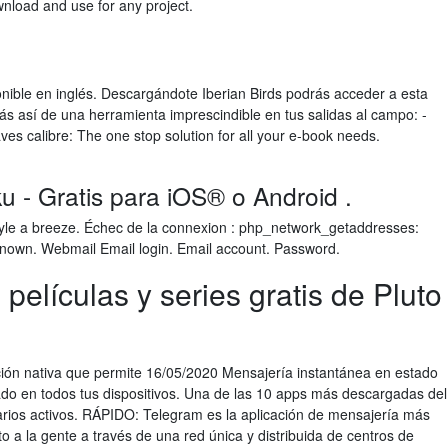
nload and use for any project.
onible en inglés. Descargándote Iberian Birds podrás acceder a esta
ás así de una herramienta imprescindible en tus salidas al campo: -
ves calibre: The one stop solution for all your e-book needs.
u - Gratis para iOS® o Android .
tyle a breeze. Échec de la connexion : php_network_getaddresses:
 known. Webmail Email login. Email account. Password.
películas y series gratis de Pluto
ción nativa que permite 16/05/2020 Mensajería instantánea en estado
zado en todos tus dispositivos. Una de las 10 apps más descargadas del
ios activos. RÁPIDO: Telegram es la aplicación de mensajería más
 a la gente a través de una red única y distribuida de centros de