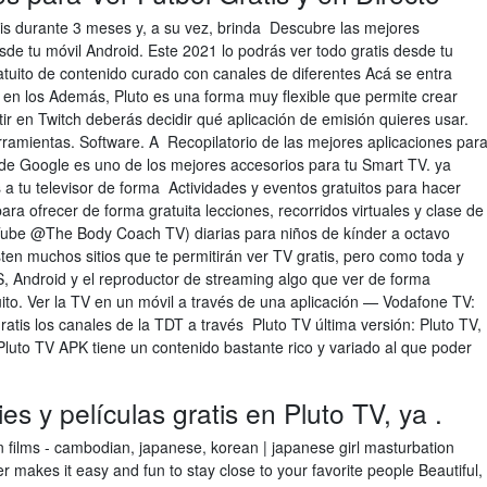
atis durante 3 meses y, a su vez, brinda Descubre las mejores
 tu móvil Android. Este 2021 lo podrás ver todo gratis desde tu
ratuito de contenido curado con canales de diferentes Acá se entra
n en los Además, Pluto es una forma muy flexible que permite crear
r en Twitch deberás decidir qué aplicación de emisión quieres usar.
rramientas. Software. A Recopilatorio de las mejores aplicaciones par
de Google es uno de los mejores accesorios para tu Smart TV. ya
s a tu televisor de forma Actividades y eventos gratuitos para hacer
ara ofrecer de forma gratuita lecciones, recorridos virtuales y clase de
uTube @The Body Coach TV) diarias para niños de kínder a octavo
ten muchos sitios que te permitirán ver TV gratis, pero como toda y
S, Android y el reproductor de streaming algo que ver de forma
atuito. Ver la TV en un móvil a través de una aplicación — Vodafone TV:
ratis los canales de la TDT a través Pluto TV última versión: Pluto TV,
Pluto TV APK tiene un contenido bastante rico y variado al que poder
s y películas gratis en Pluto TV, ya .
films - cambodian, japanese, korean | japanese girl masturbation
kes it easy and fun to stay close to your favorite people Beautiful,