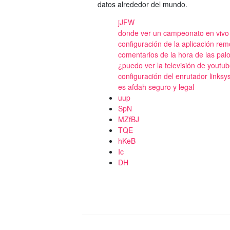
datos alrededor del mundo.
jJFW
donde ver un campeonato en vivo
configuración de la aplicación remo
comentarios de la hora de las pa
¿puedo ver la televisión de youtub
configuración del enrutador linksys
es afdah seguro y legal
uup
SpN
MZfBJ
TQE
hKeB
Ic
DH